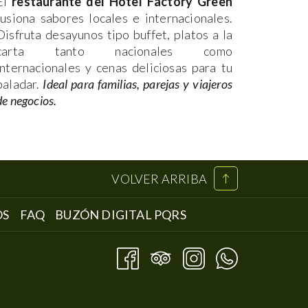
El
restaurante del Hotel Factory Green
Diviért
fusiona sabores locales e internacionales.
Factor
Disfruta desayunos tipo buffet, platos a la
de me
carta tanto nacionales como
integrac
internacionales y cenas deliciosas para tu
paladar.
Ideal para familias, parejas y viajeros
de negocios.
VOLVER ARRIBA
ABRE
ABRE
OS
FAQ
BUZÓN DIGITAL PQRS
EN
EN
UNA
UNA
NUEVA
NUEVA
PESTAÑA
PESTAÑA