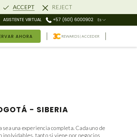
ACCEPT
REJECT
ASISTENTE VIRTUAL
+57 (601) 6000902
Es
rger
ERVAR AHORA
REWARDS | ACCEDER
OGOTÁ - SIBERIA
a sea una experiencia completa. Cada uno de
inolvidables, tanto si viene por negocios