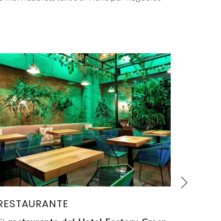
Siguien
RESTAURANTE
ZONA