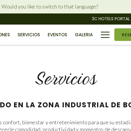
h. Would you like to switch to that language?
3C HOTELS PORTAL
Hambu
ONES
SERVICIOS
EVENTOS
GALERIA
RES
Menu
Servicios
DO EN LA ZONA INDUSTRIAL DE B
onfort, bienestar y entretenimiento para que su estadí
recerle comodidad, productividad y momentos de descanso 