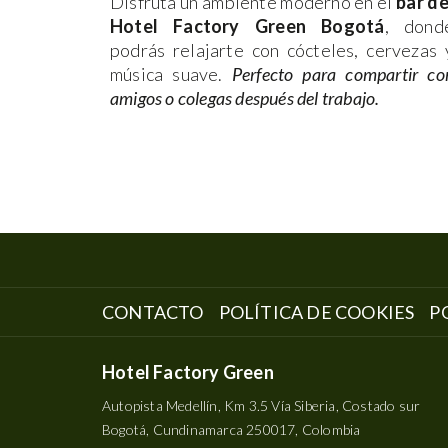
ro
sauna
,
Disfruta un ambiente moderno en el
bar de
iones y
Hotel Factory Green Bogotá
, dond
rtistas y
podrás relajarte con cócteles, cervezas 
música suave.
Perfecto para compartir co
amigos o colegas después del trabajo.
ABRE
AB
CONTACTO
POLÍTICA DE COOKIES
P
EN
EN
UNA
UN
Hotel Factory Green
NUEVA
NU
PESTAÑA
PE
Autopista Medellín, Km 3.5 Vía Siberia, Costado sur
Bogotá, Cundinamarca 250017, Colombia