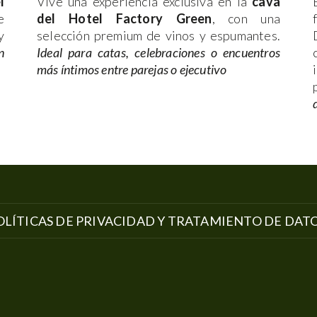
l
Vive una experiencia exclusiva en la
cava
e
del Hotel Factory Green
, con una
y
selección premium de vinos y espumantes.
n
Ideal para catas, celebraciones o encuentros
más íntimos entre parejas o ejecutivo
RE
OLÍTICAS DE PRIVACIDAD Y TRATAMIENTO DE DAT
A
EVA
STAÑA