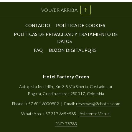
VOLVER ARRIBA
ABRE
ABRE
CONTACTO
POLÍTICA DE COOKIES
EN
EN
POLÍTICAS DE PRIVACIDAD Y TRATAMIENTO DE
UNA
UNA
DATOS
NUEVA
NUEVA
ABRE
ABRE
FAQ
BUZÓN DIGITAL PQRS
PESTAÑA
PESTAÑA
EN
EN
UNA
UNA
NUEVA
NUEVA
Hotel Factory Green
PESTAÑA
PESTAÑA
Autopista Medellín, Km 3.5 Vía Siberia, Costado sur
Bogotá, Cundinamarca 250017, Colombia
Phone: +57 601 6000902 | Email:
reservas@3chotels.com
WhatsApp: +57 317 6696985 |
Asistente Virtual
RNT: 78783