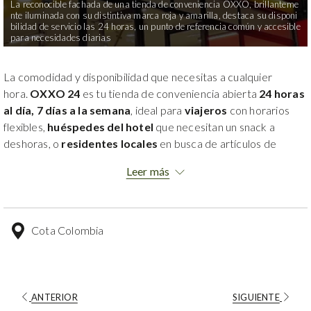
La reconocible fachada de una tienda de conveniencia OXXO, brillanteme
nte iluminada con su distintiva marca roja y amarilla, destaca su disponi
bilidad de servicio las 24 horas, un punto de referencia común y accesible
para necesidades diarias
La comodidad y disponibilidad que necesitas a cualquier
hora.
OXXO 24
es tu tienda de conveniencia abierta
24 horas
al día, 7 días a la semana
, ideal para
viajeros
con horarios
flexibles,
huéspedes del hotel
que necesitan un snack a
deshoras, o
residentes locales
en busca de artículos de
primera necesidad. Desde bebidas y alimentos hasta
Leer más
productos de higiene personal, OXXO ofrece soluciones
rápidas y eficientes, ubicado a
pocos metros
del
Hotel
Factory Green.
Cota Colombia
ANTERIOR
SIGUIENTE